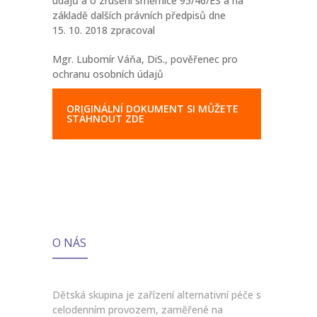
údajů a o zrušení směrnice 95/46/ES a na
základě dalších právních předpisů dne
15. 10. 2018 zpracoval
Mgr. Lubomír Váňa, DiS., pověřenec pro
ochranu osobních údajů
ORIGINÁLNÍ DOKUMENT SI MŮŽETE
STÁHNOUT ZDE
O NÁS
Dětská skupina je zařízení alternativní péče s
celodenním provozem, zaměřené na