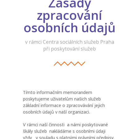
Zásady
zpracování
-- Informace a tipy pro rodiče
osobních údajů
-- Dokumenty ke stažení
-- Přihláška - formulář
v rámci Centra sociálních služeb Praha
při poskytování služeb
-- FAQ – otázky a odpovědi
NOVINKY
O PROJEKTU
KONTAKT
Tímto informačním memorandem
poskytujeme uživatelům našich služeb
FACEBOOK
základní informace o zpracovávání jejich
osobních údajů v naší organizaci.
INSTAGRAM
V rámci naší činnosti a námi poskytované
škály služeb nakládáme s osobními údaji
vždy v souladu s platnými právními předpisy.