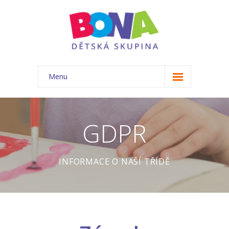
Menu
ÚVOD
NAŠE TŘÍDA
GDPR
-- Akce
INFORMACE O NAŠÍ TŘÍDĚ
-- Náš tým
-- Základní informace
-- Rozvrh
-- Ceník