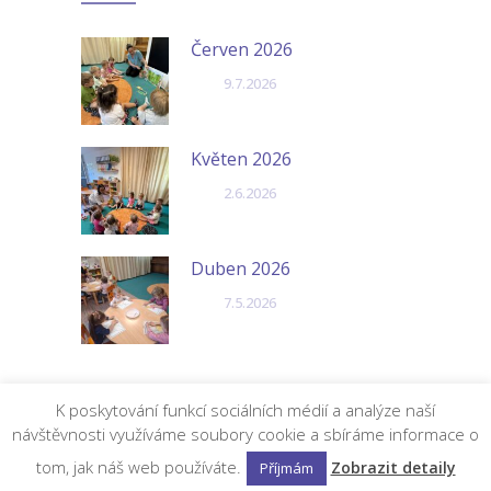
Červen 2026
9.7.2026
Květen 2026
2.6.2026
Duben 2026
7.5.2026
K poskytování funkcí sociálních médií a analýze naší
návštěvnosti využíváme soubory cookie a sbíráme informace o
©
Dětská skupina BONA
by
FF Design
tom, jak náš web používáte.
Zobrazit detaily
Příjmám