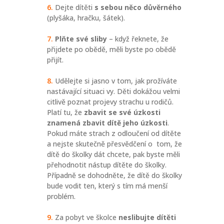
Dejte dítěti
s sebou něco důvěrného
(plyšáka, hračku, šátek).
Plňte své sliby
– když řeknete, že
přijdete po obědě, měli byste po obědě
přijít.
Udělejte si jasno v tom, jak prožíváte
nastávající situaci vy. Děti dokážou velmi
citlivě poznat projevy strachu u rodičů.
Platí tu, že
zbavit se své úzkosti
znamená zbavit dítě jeho úzkosti
.
Pokud máte strach z odloučení od dítěte
a nejste skutečně přesvědčení o tom, že
dítě do školky dát chcete, pak byste měli
přehodnotit nástup dítěte do školky.
Případně se dohodněte, že dítě do školky
bude vodit ten, který s tím má menší
problém.
Za pobyt ve školce
neslibujte dítěti