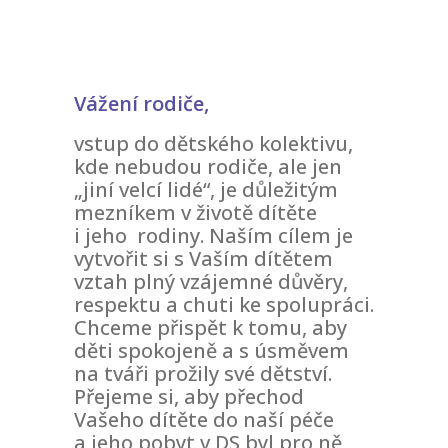
-- Informace a tipy pro rodiče
-- Dokumenty ke stažení
Vážení rodiče,
-- Přihláška - formulář
vstup do dětského kolektivu,
kde nebudou rodiče, ale jen
-- FAQ – otázky a odpovědi
„jiní velcí lidé“, je důležitým
NOVINKY
mezníkem v životě dítěte
i jeho rodiny. Naším cílem je
O PROJEKTU
vytvořit si s Vaším dítětem
vztah plný vzájemné důvěry,
KONTAKT
respektu a chuti ke spolupráci.
Chceme přispět k tomu, aby
FACEBOOK
děti spokojeně a s úsměvem
na tváři prožily své dětství.
INSTAGRAM
Přejeme si, aby přechod
Vašeho dítěte do naší péče
a jeho pobyt v DS byl pro ně