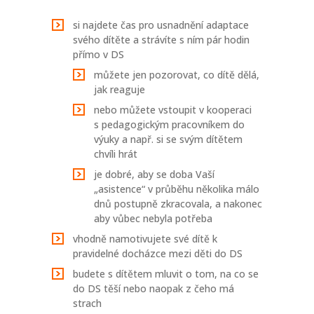
si najdete čas pro usnadnění adaptace
svého dítěte a strávíte s ním pár hodin
přímo v DS
můžete jen pozorovat, co dítě dělá,
jak reaguje
nebo můžete vstoupit v kooperaci
s pedagogickým pracovníkem do
výuky a např. si se svým dítětem
chvíli hrát
je dobré, aby se doba Vaší
„asistence“ v průběhu několika málo
dnů postupně zkracovala, a nakonec
aby vůbec nebyla potřeba
vhodně namotivujete své dítě k
pravidelné docházce mezi děti do DS
budete s dítětem mluvit o tom, na co se
do DS těší nebo naopak z čeho má
strach