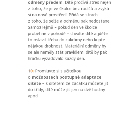
odměny předem
. Dítě prožívá stres nejen
z toho, že je ve školce bez rodičů a zvyká
si na nové prostředí. Přidá se strach
z toho, že selže a odměnu pak nedostane.
Samozřejmě – pokud den ve školce
proběhne v pohodě – chvalte dítě a jděte
to oslavit třeba do cukrárny nebo kupte
nějakou drobnost. Materiální odměny by
se ale neměly stát pravidlem, dítě by pak
hračku vyžadovalo každý den.
Promluvte si s učitelkou
o
možnostech postupné adaptace
dítěte
– s dítětem ze začátku můžete jít
do třídy, dítě může jít jen na dvě hodiny
apod.