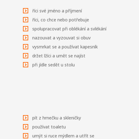
říci své jméno a příjmení
říci, co chce nebo potřebuje
spolupracovat při oblékání a svlékání
nazouvat a vyzouvat si obuv
vysmrkat se a používat kapesník
držet lžíci a umět se najíst
při jídle sedět u stolu
pít z hrnečku a skleničky
používat toaletu
umýt si ruce mýdlem a utřít se