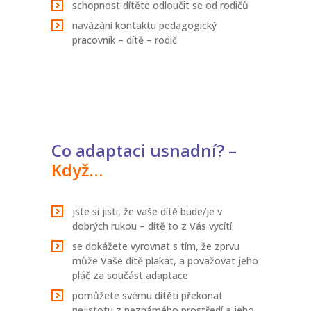
schopnost dítěte odloučit se od rodičů
navázání kontaktu pedagogický
pracovník – dítě – rodič
Co adaptaci usnadní?
–
Když…
jste si jisti, že vaše dítě bude/je v
dobrých rukou – dítě to z Vás vycítí
se dokážete vyrovnat s tím, že zprvu
může Vaše dítě plakat, a považovat jeho
pláč za součást adaptace
pomůžete svému dítěti překonat
nejistotu z neznámého prostředí a jeho