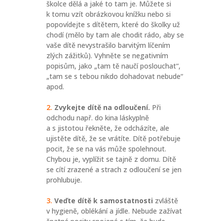
školce dělá a jaké to tam je. Můžete si
k tomu vzít obrázkovou knížku nebo si
popovídejte s dítětem, které do školky už
chodí (mělo by tam ale chodit rádo, aby se
vaše dítě nevystrašilo barvitým líčením
zlých zážitků). Vyhněte se negativním
popisům, jako „tam tě naučí poslouchat“,
„tam se s tebou nikdo dohadovat nebude“
apod.
Zvykejte dítě na odloučení.
Při
odchodu např. do kina láskyplně
a s jistotou řekněte, že odcházíte, ale
ujistěte dítě, že se vrátíte. Dítě potřebuje
pocit, že se na vás může spolehnout.
Chybou je, vyplížit se tajně z domu. Dítě
se cítí zrazené a strach z odloučení se jen
prohlubuje.
Veďte dítě k samostatnosti
zvláště
v hygieně, oblékání a jídle. Nebude zažívat