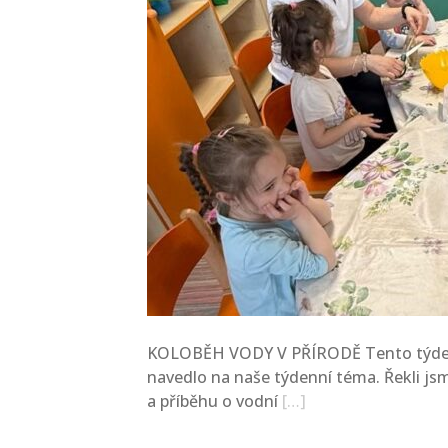
KOLOBĚH VODY V PŘÍRODĚ Tento týden j
navedlo na naše týdenní téma. Řekli jsm
a příběhu o vodní
[…]