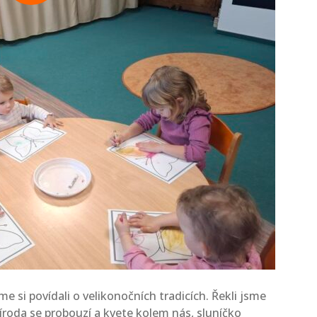
i povídali o velikonočních tradicích. Řekli jsme
Příroda se probouzí a kvete kolem nás, sluníčko