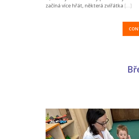
začíná více hřát, některá zvířátka
[…]
CON
Bř