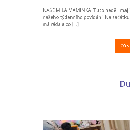
NAŠE MILÁ MAMINKA Tuto neděli mají s
našeho týdenního povídání. Na začátku 
má ráda a co
[…]
CON
Du