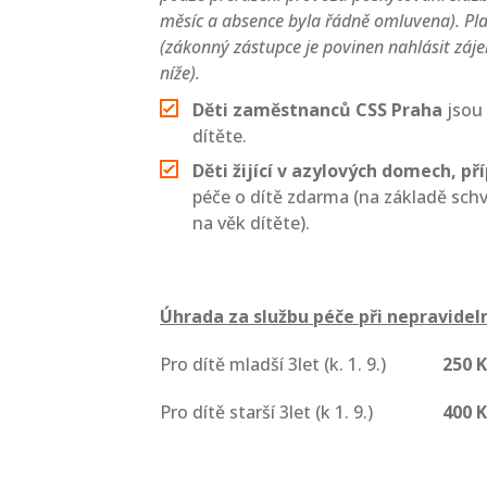
měsíc a absence byla řádně omluvena). Pla
(zákonný zástupce je povinen nahlásit záj
níže).
Děti zaměstnanců CSS Praha
jsou 
dítěte.
Děti žijící v azylových domech, p
péče o dítě zdarma (na základě schv
na věk dítěte).
Úhrada za službu péče při nepravidel
Pro dítě mladší 3let (k. 1. 9.)
250 
Pro dítě starší 3let (k 1. 9.)
400 