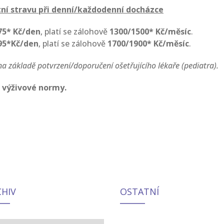
ní stravu při denní/každodenní docházce
75* Kč/den
, platí se zálohově
1300/1500* Kč/měsíc
.
95*Kč/den
, platí se zálohově
1700/1900* Kč/měsíc
.
 základě potvrzení/doporučení ošetřujícího lékaře (pediatra).
 výživové normy.
CHIV
OSTATNÍ