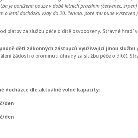
tba je ponížena pouze v době letních prázdnin (červenec, srpen
em o letní docházku vždy do 20. června, poté mu bude vystaven 
od platby za službu péče o dítě osvobozeny. Stravné hradí v
řípadně děti zákonných zástupců využívající jinou služb
álení žádosti o prominutí úhrady za službu péče o dítě). Str
né docházce dle aktuálně volné kapacity:
Kč/den
Kč/den