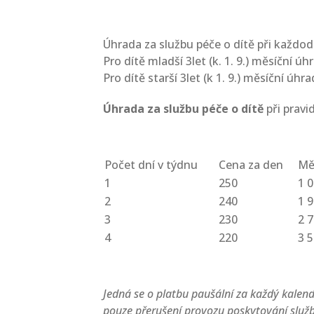
Úhrada za službu péče o dítě při každo
Pro dítě mladší 3let (k. 1. 9.) měsíční úh
Pro dítě starší 3let (k 1. 9.) měsíční úhra
Úhrada za službu péče o dítě
při pravi
Počet dní v týdnu
Cena za den
Měs
1
250
1 
2
240
1 
3
230
2 
4
220
3 
Jedná se o platbu paušální za každý kalend
pouze přerušení provozu poskytování služb