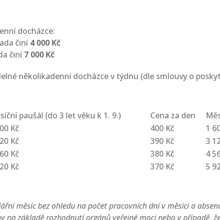
denní docházce:
rada činí
4 000 Kč
da činí
7 000 Kč
delné několikadenní docházce v týdnu (dle smlouvy o poskyto
íční paušál (do 3 let věku k 1. 9.)
Cena za den
Měsí
000 Kč
400 Kč
1 6
920 Kč
390 Kč
3 1
760 Kč
380 Kč
4 5
520 Kč
370 Kč
5 9
ářní měsíc bez ohledu na počet pracovních dní v měsíci a absenc
y na základě rozhodnutí orgánů veřejné moci nebo v případě, že