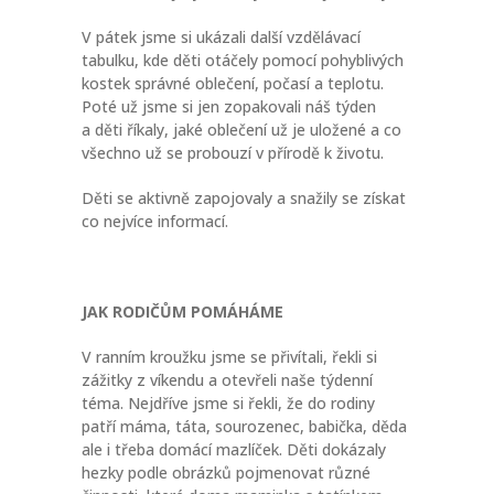
V pátek jsme si ukázali další vzdělávací
tabulku, kde děti otáčely pomocí pohyblivých
kostek správné oblečení, počasí a teplotu.
Poté už jsme si jen zopakovali náš týden
a děti říkaly, jaké oblečení už je uložené a co
všechno už se probouzí v přírodě k životu.
Děti se aktivně zapojovaly a snažily se získat
co nejvíce informací.
JAK RODIČŮM POMÁHÁME
V ranním kroužku jsme se přivítali, řekli si
zážitky z víkendu a otevřeli naše týdenní
téma. Nejdříve jsme si řekli, že do rodiny
patří máma, táta, sourozenec, babička, děda
ale i třeba domácí mazlíček. Děti dokázaly
hezky podle obrázků pojmenovat různé