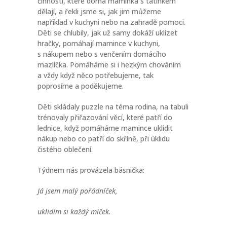
činnosti, které doma maminka s tatínkem
dělají, a řekli jsme si, jak jim můžeme
například v kuchyni nebo na zahradě pomoci.
Děti se chlubily, jak už samy dokáží uklízet
hračky, pomáhají mamince v kuchyni,
s nákupem nebo s venčením domácího
mazlíčka. Pomáháme si i hezkým chováním
a vždy když něco potřebujeme, tak
poprosíme a poděkujeme.
Děti skládaly puzzle na téma rodina, na tabuli
trénovaly přiřazování věcí, které patří do
lednice, když pomáháme mamince uklidit
nákup nebo co patří do skříně, při úklidu
čistého oblečení.
Týdnem nás provázela básnička:
Já jsem malý pořádníček,
uklidím si každý míček.