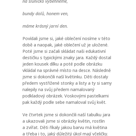
na sluníčko vyběhneme,
bundy dolů, honem ven,
máme krásný jarní den.
Povídali jsme si, jaké oblečení nosíme v této
době a naopak, jaké oblečení už je uložené.
Poté jsme si začali skládat naši edukativní
destičku s typickými znaky jara. Každý dostal
jeden kousek dílku a poté podle obrázku
vkládal na správné místo na desce. Následně
jsme si dokončili naší květinku. Děti dostaly
předem vystřižené stonky a listy a ty si samy
nalepily na svůj předem namalovaný
podkladový obrázek. Voskovými pastelkami
pak každý podle sebe namaloval svůj květ.
Ve čtvrtek jsme si dokončili naší tabulku jara
a ukazovali jsme si obrázky květin, rostlin
a zvířat. Děti říkaly jakou barvu má květina
a třeba i to, jaký důležitý úkol mají včeličky.