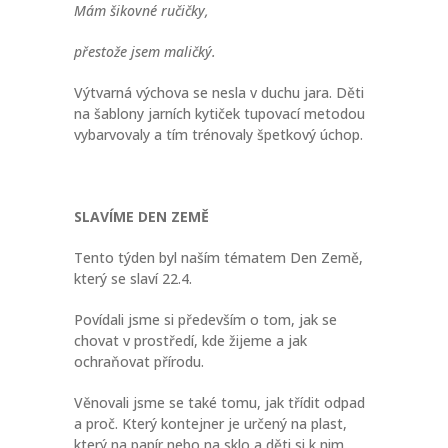
Mám šikovné ručičky,
přestože jsem maličký.
Výtvarná výchova se nesla v duchu jara. Děti
na šablony jarních kytiček tupovací metodou
vybarvovaly a tím trénovaly špetkový úchop.
SLAVÍME DEN ZEMĚ
Tento týden byl naším tématem Den Země,
který se slaví 22.4.
Povídali jsme si především o tom, jak se
chovat v prostředí, kde žijeme a jak
ochraňovat přírodu.
Věnovali jsme se také tomu, jak třídit odpad
a proč. Který kontejner je určený na plast,
který na papír nebo na sklo a děti si k nim