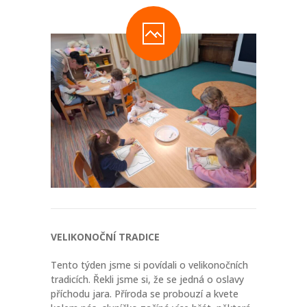
-- Informace a tipy pro rodiče
-- Dokumenty ke stažení
-- Přihláška - formulář
-- FAQ – otázky a odpovědi
NOVINKY
O PROJEKTU
KONTAKT
FACEBOOK
VELIKONOČNÍ TRADICE
INSTAGRAM
Tento týden jsme si povídali o velikonočních
tradicích. Řekli jsme si, že se jedná o oslavy
příchodu jara. Příroda se probouzí a kvete