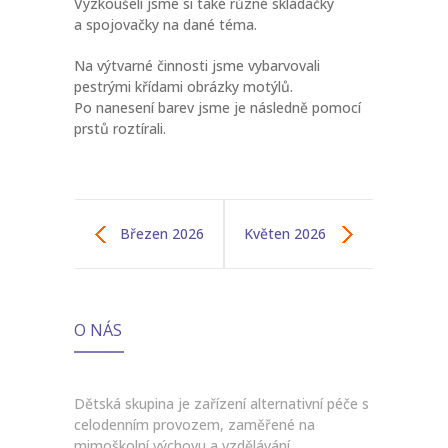
Vyzkoušeli jsme si také různé skládačky
a spojovačky na dané téma.
Na výtvarné činnosti jsme vybarvovali
pestrými křídami obrázky motýlů.
Po nanesení barev jsme je následně pomocí
prstů roztírali.
Březen 2026
Květen 2026
O NÁS
Dětská skupina je zařízení alternativní péče s
celodenním provozem, zaměřené na
mimoškolní výchovu a vzdělávání,