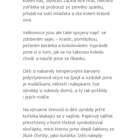
kolem nás, sluníčko začíná více hřát, některá
zvířátka se probouzí ze zimního spánku,
přivádí na svět mláďata a vše kolem krásně
voní.
Velikonoce jsou ale také spojeny např. se
zdobením vajec – kraslic, pomlázkou,
pečením beránka a koledováním. Vyprávěli
jsme si o tom, jak se na takovou koledu
chodí, a naučili jsme se říkanku.
Děti si nabarvily temperovými barvami
polystyrenová vejce na špejli a ozdobili jsme
je mašličkami, někteří i nálepkami. Své
výrobky si odnesly domů, a ty tak potěšily
i jejich rodiče.
Na výtvarné činnosti si děti vyrobily ještě
kuřátka klubající se z vajíček. Papírový talířek
přestřižený v horní třetině symbolizoval
skořápku, mezi kterou jsme vlepili šablonu ze
žluté čtvrtky, jako kuřátka. Děti nalepily