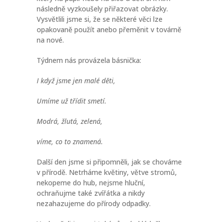
následně vyzkoušely přiřazovat obrázky.
Vysvětlili jsme si, že se některé věci lze
opakovaně použít anebo přeměnit v továrně
na nové.
Týdnem nás provázela básnička:
I když jsme jen malé děti,
Umíme už třídit smetí.
Modrá, žlutá, zelená,
víme, co to znamená.
Další den jsme si připomněli, jak se chováme
v přírodě. Netrháme květiny, větve stromů,
nekopeme do hub, nejsme hluční,
ochraňujme také zvířátka a nikdy
nezahazujeme do přírody odpadky.