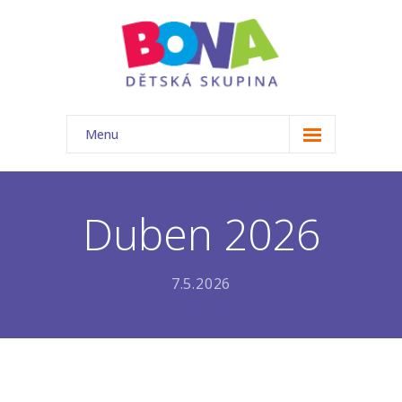
Menu
ÚVOD
NAŠE TŘÍDA
Duben 2026
-- Akce
7.5.2026
-- Náš tým
-- Základní informace
-- Rozvrh
-- Ceník