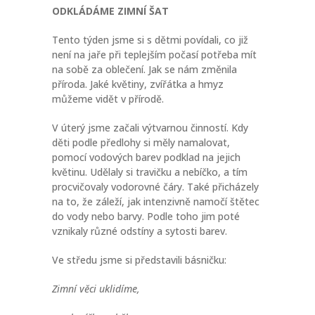
ODKLÁDÁME ZIMNÍ ŠAT
Tento týden jsme si s dětmi povídali, co již
není na jaře při teplejším počasí potřeba mít
na sobě za oblečení. Jak se nám změnila
příroda. Jaké květiny, zvířátka a hmyz
můžeme vidět v přírodě.
V úterý jsme začali výtvarnou činností. Kdy
děti podle předlohy si měly namalovat,
pomocí vodových barev podklad na jejich
květinu. Udělaly si travičku a nebíčko, a tím
procvičovaly vodorovné čáry. Také přicházely
na to, že záleží, jak intenzivně namočí štětec
do vody nebo barvy. Podle toho jim poté
vznikaly různé odstíny a sytosti barev.
Ve středu jsme si představili básničku:
Zimní věci uklidíme,