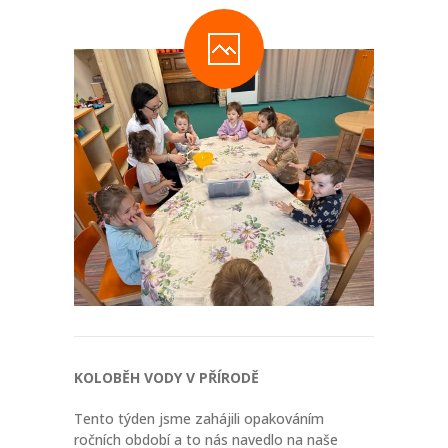
-- Informace a tipy pro rodiče
-- Dokumenty ke stažení
-- Přihláška - formulář
-- FAQ – otázky a odpovědi
NOVINKY
O PROJEKTU
KONTAKT
FACEBOOK
INSTAGRAM
KOLOBĚH VODY V PŘÍRODĚ
Tento týden jsme zahájili opakováním
ročních období a to nás navedlo na naše