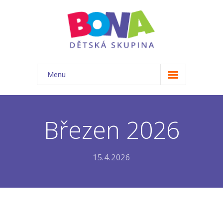
Menu
ÚVOD
NAŠE TŘÍDA
Březen 2026
-- Akce
15.4.2026
-- Náš tým
-- Základní informace
-- Rozvrh
-- Ceník