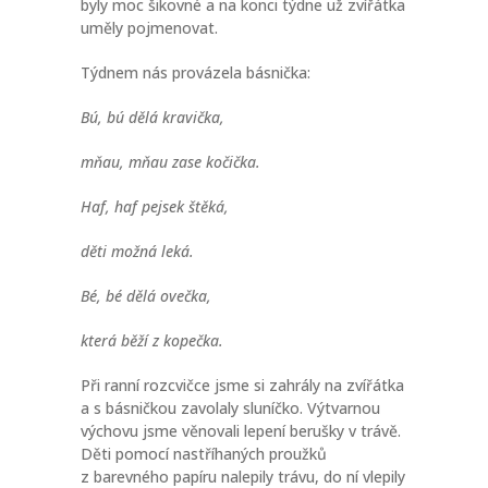
byly moc šikovné a na konci týdne už zvířátka
uměly pojmenovat.
Týdnem nás provázela básnička:
Bú, bú dělá kravička,
mňau, mňau zase kočička.
Haf, haf pejsek štěká,
děti možná leká.
Bé, bé dělá ovečka,
která běží z kopečka.
Při ranní rozcvičce jsme si zahrály na zvířátka
a s básničkou zavolaly sluníčko. Výtvarnou
výchovu jsme věnovali lepení berušky v trávě.
Děti pomocí nastříhaných proužků
z barevného papíru nalepily trávu, do ní vlepily