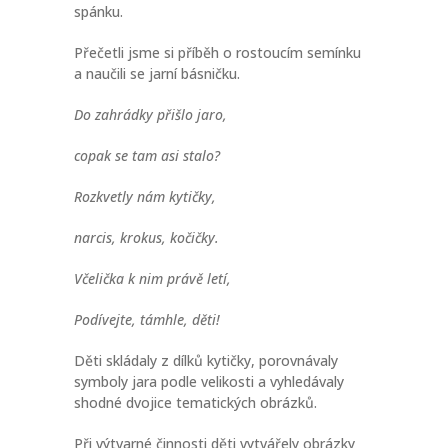
spánku.
Přečetli jsme si příběh o rostoucím semínku
a naučili se jarní básničku.
Do zahrádky přišlo jaro,
copak se tam asi stalo?
Rozkvetly nám kytičky,
narcis, krokus, kočičky.
Včelička k nim právě letí,
Podívejte, támhle, děti!
Děti skládaly z dílků kytičky, porovnávaly
symboly jara podle velikosti a vyhledávaly
shodné dvojice tematických obrázků.
Při výtvarné činnosti děti vytvářely obrázky