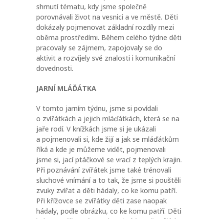
shrnutí tématu, kdy jsme společně
porovnávali život na vesnici a ve městě. Děti
dokázaly pojmenovat základní rozdíly mezi
oběma prostředími. Během celého týdne děti
pracovaly se zájmem, zapojovaly se do
aktivit a rozvíjely své znalosti i komunikační
dovednosti.
JARNÍ MLÁĎÁTKA
V tomto jarním týdnu, jsme si povídali
o zvířátkách a jejich mláďátkách, která se na
jaře rodí. V knížkách jsme si je ukázali
a pojmenovali si, kde žijí a jak se mláďátkům
říká a kde je můžeme vidět, pojmenovali
jsme si, jací ptáčkové se vrací z teplých krajin.
Při poznávání zvířátek jsme také trénovali
sluchové vnímání a to tak, že jsme si pouštěli
zvuky zvířat a děti hádaly, co ke komu patří.
Při křížovce se zvířátky děti zase naopak
hádaly, podle obrázku, co ke komu patří. Děti