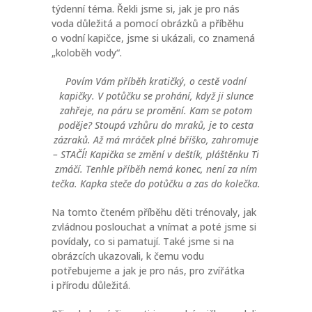
týdenní téma. Řekli jsme si, jak je pro nás
voda důležitá a pomocí obrázků a příběhu
o vodní kapičce, jsme si ukázali, co znamená
„koloběh vody“.
Povím Vám příběh kratičký, o cestě vodní
kapičky. V potůčku se prohání, když ji slunce
zahřeje, na páru se promění. Kam se potom
poděje? Stoupá vzhůru do mraků, je to cesta
zázraků. Až má mráček plné bříško, zahromuje
– STAČÍ! Kapička se změní v deštík, pláštěnku Ti
zmáčí. Tenhle příběh nemá konec, není za ním
tečka. Kapka steče do potůčku a zas do kolečka.
Na tomto čteném příběhu děti trénovaly, jak
zvládnou poslouchat a vnímat a poté jsme si
povídaly, co si pamatují. Také jsme si na
obrázcích ukazovali, k čemu vodu
potřebujeme a jak je pro nás, pro zvířátka
i přírodu důležitá.