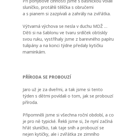
Při pohybové činnosti jsme s básničkou volali
sluníčko, protáhli tělíčka s obručemi
a s pianem si zazpívali a zahrály na zvířátka.
Výtvarná výchova se nesla v duchu MDŽ …
Děti si na šablonu ve tvaru srdíček obtiskly
svou ruku, vystříhaly jsme z barevného papíru
tulipány a na konci týdne předaly kytičku
maminkám.
PŘÍRODA SE PROBOUZÍ
Jaro už je za dveřmi, a tak jsme si tento
týden s dětmi povídali o tom, jak se probouzí
příroda.
Připomněli jsme si všechna roční období, a co
je pro ně typické. Řekli jsme si, že nyní začíná
hřát sluníčko, tak taje sníh a probouzí se
nejen kytičky, ale i zvířátka ze zimního