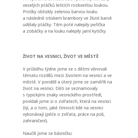
veselých ptáčků letících rozkvetlou loukou.
Prstíky obtiskly zelenou barvou louku
a následně otiskem brambory ve žluté barvě
udělaly ptáčky. Těm poté nalepily peříčka
a zobáčky a na louku nalepily jarní kytičky.
ŽIVOT NA VESNICI, ŽIVOT VE MĚSTĚ
V průběhu týdne jsme se s dětmi věnovali
tématu rozdílů mezi životem na vesnici a ve
městě. V pondělí a úterý jsme se zaměřili na
život na vesnici. Děti se seznamovaly
s typickými znaky vesnického prostředí,
povídali jsme si o zvířatech, která na vesnici
žijí, a o tom, jaké činnosti lidé na vesnici
vykonávají (péče o zvířata, práce na poli,
zahraničení).
Naučili jsme se básničku: