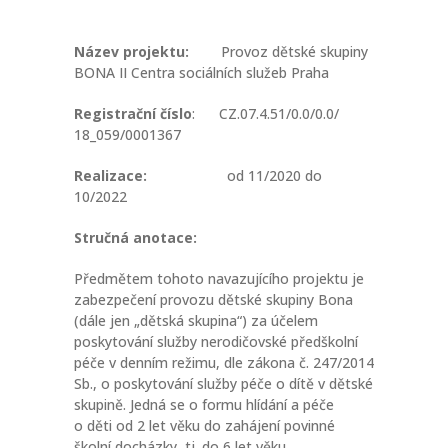
Název projektu:
Provoz dětské skupiny
BONA II Centra sociálních služeb Praha
Registrační číslo
: CZ.07.4.51/0.0/0.0/
18_059/0001367
Realizace:
od 11/2020 do
10/2022
Stručná anotace:
Předmětem tohoto navazujícího projektu je
zabezpečení provozu dětské skupiny Bona
(dále jen „dětská skupina“) za účelem
poskytování služby nerodičovské předškolní
péče v denním režimu, dle zákona č. 247/2014
Sb., o poskytování služby péče o dítě v dětské
skupině. Jedná se o formu hlídání a péče
o děti od 2 let věku do zahájení povinné
školní docházky, tj. do 6 let věku.