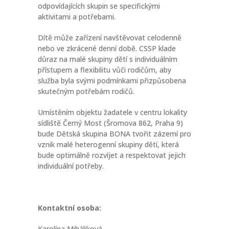
odpovídajících skupin se specifickými
aktivitami a potřebami.
Dítě může zařízení navštěvovat celodenně
nebo ve zkrácené denní době. CSSP klade
důraz na malé skupiny dětí s individuálním
přístupem a flexibilitu vůči rodičům, aby
služba byla svými podmínkami přizpůsobena
skutečným potřebám rodičů.
Umístěním objektu žadatele v centru lokality
sídliště Černý Most (Šromova 862, Praha 9)
bude Dětská skupina BONA tvořit zázemí pro
vznik malé heterogenní skupiny dětí, která
bude optimálně rozvíjet a respektovat jejich
individuální potřeby.
Kontaktní osoba:
Karolína Miháliková