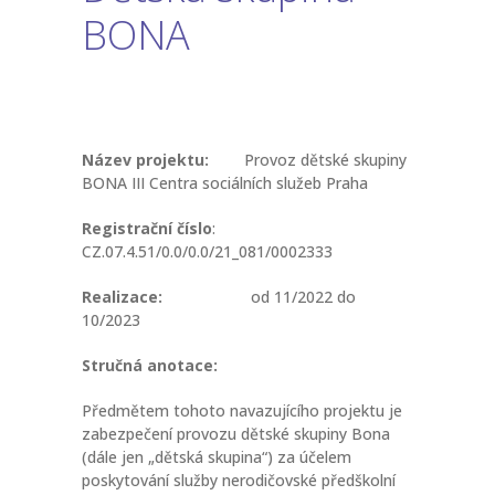
BONA
-- Informace a tipy pro rodiče
-- Dokumenty ke stažení
-- Přihláška - formulář
Název projektu:
Provoz dětské skupiny
-- FAQ – otázky a odpovědi
BONA III Centra sociálních služeb Praha
NOVINKY
Registrační číslo
:
CZ.07.4.51/0.0/0.0/21_081/0002333
O PROJEKTU
Realizace:
od 11/2022 do
10/2023
KONTAKT
Stručná anotace:
FACEBOOK
Předmětem tohoto navazujícího projektu je
INSTAGRAM
zabezpečení provozu dětské skupiny Bona
(dále jen „dětská skupina“) za účelem
poskytování služby nerodičovské předškolní