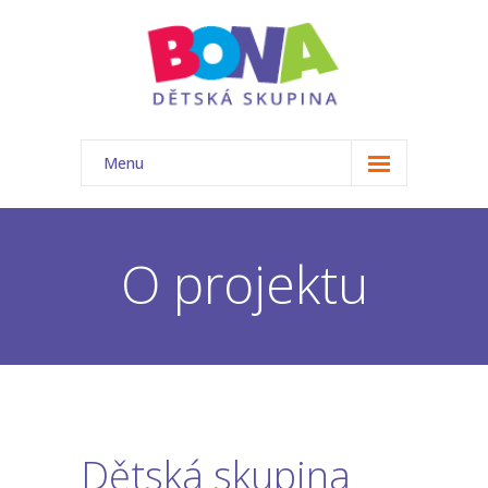
Menu
ÚVOD
NAŠE TŘÍDA
O projektu
-- Akce
-- Náš tým
-- Základní informace
-- Rozvrh
Dětská skupina
-- Ceník