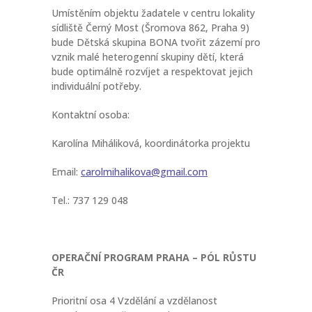
Umístěním objektu žadatele v centru lokality
sídliště Černý Most (Šromova 862, Praha 9)
bude Dětská skupina BONA tvořit zázemí pro
vznik malé heterogenní skupiny dětí, která
bude optimálně rozvíjet a respektovat jejich
individuální potřeby.
Kontaktní osoba:
Karolína Miháliková, koordinátorka projektu
Email:
carolmihalikova@gmail.com
Tel.: 737 129 048
OPERAČNÍ PROGRAM PRAHA – PÓL RŮSTU
ČR
Prioritní osa 4 Vzdělání a vzdělanost