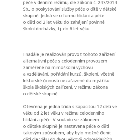
péče v denním režimu, dle zákona č. 247/2014
Sb., o poskytování služby péče o dítě v dětské
skupině. Jedná se o formu hlídání a péče
o děti od 2 let věku do zahájení povinné
školní docházky, tj. do 6 let věku.
I nadále je realizován provoz tohoto zařízení
alternativní péče s celodenním provozem
zaměřené na mimoškolní výchovu
a vzdělávání, pořádání kurzů, školení, včetně
lektorské činnosti nezařazené do rejstříku
škola školských zařízení, v režimu zákona
o dětské skupině.
Otevřena je jedna třída s kapacitou 12 dětí ve
věku od 2 let věku v režimu celodenního
hlídání a péče. V souladu se zákonem
o dětské skupině je nastavena péče o děti
takovým způsobem, aby bylo možné členit
děti dle věku do dvou věkově odpovídajících