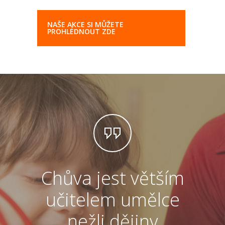
NAŠE AKCE SI MŮŽETE
PROHLÉDNOUT ZDE
Chůva jest větším
učitelem umělce
po
nežli dějiny
js