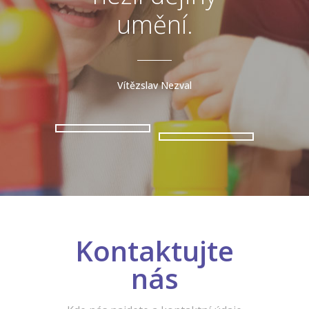
umění.
v ma
Vítězslav Nezval
Kontaktujte
nás