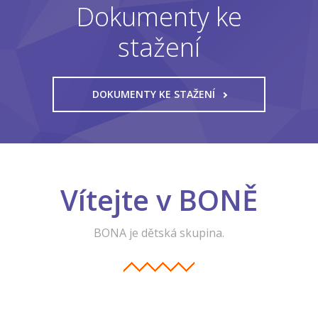
Dokumenty ke
-- Informace a tipy pro rodiče
stažení
-- Dokumenty ke stažení
-- Přihláška - formulář
DOKUMENTY KE STAŽENÍ
-- FAQ – otázky a odpovědi
NOVINKY
O PROJEKTU
Vítejte v BONĚ
KONTAKT
BONA je dětská skupina.
FACEBOOK
INSTAGRAM