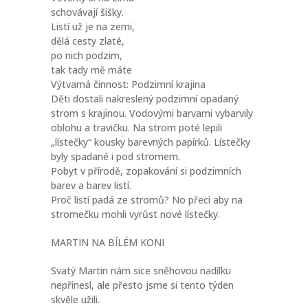
schovávají šišky.
Listí už je na zemi,
dělá cesty zlaté,
po nich podzim,
tak tady mě máte
Výtvarná činnost: Podzimní krajina
Děti dostali nakreslený podzimní opadaný
strom s krajinou. Vodovými barvami vybarvily
oblohu a travičku. Na strom poté lepili
„lístečky“ kousky barevných papírků. Lístečky
byly spadané i pod stromem.
Pobyt v přírodě, zopakování si podzimních
barev a barev listí.
Proč listí padá ze stromů? No přeci aby na
stromečku mohli vyrůst nové lístečky.
MARTIN NA BÍLÉM KONI
Svatý Martin nám sice sněhovou nadílku
nepřinesl, ale přesto jsme si tento týden
skvěle užili.