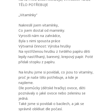
TĚLO POTŘEBUJE
„Vitamínky“
Nakreslil jsem vitamínky,
Co jsem dostal od maminky.
Vyrostli nám na zahrádce,
Byla s nimi spousta práce
Výtvarná činnost: Výroba hrušky
Na vystřiženou hrušku z tvrdého papíru děti
lepily nastříhaný, barevný, krepový papír. Poté
přidali stopku z papíru.
Na kruhu jsme si povídali, co jsou to vitamíny,
proč je naše tělo potřebuje, a kde je
najdeme.
Dle pomůcky (dětské hračky) ovoce, děti
poznávaly o jaké ovoce nebo zeleninu se
jedná.
Také jsme si povídali o bacilech, a jak se
správně oblékat dle počasí.