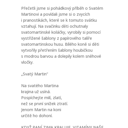
Přečetli jsme si pohádkový příběh o Svatém
Martinovi a povídali jsme si o zvycích
i pranostikách, které se k tomuto svátku
vztahují. Na svačinku děti ochutnaly
svatomartinské koláčky, vyrobily si pomocí
vystřižené šablony z papírového talíře
svatomartinskou husu. Bílého koně si děti
vytvořily přetřením šablony houbičkou
s modrou barvou a dolepily kolem sněhové
vločky.
„Svatý Martin“
Na svatého Martina
krajina už usíná.
Pospíchejte milí, zlatí,
než se první snížek ztratí.
Jenom Martin na koni
určitě ho dohoní.
KDYŽ PANÍ ZIMA KRALUJE, VITAMÍNY NAŠE