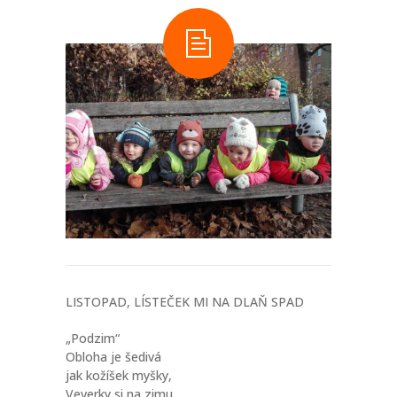
-- Informace a tipy pro rodiče
-- Dokumenty ke stažení
-- Přihláška - formulář
-- FAQ – otázky a odpovědi
NOVINKY
O PROJEKTU
KONTAKT
FACEBOOK
LISTOPAD, LÍSTEČEK MI NA DLAŇ SPAD
INSTAGRAM
„Podzim“
Obloha je šedivá
jak kožíšek myšky,
Veverky si na zimu