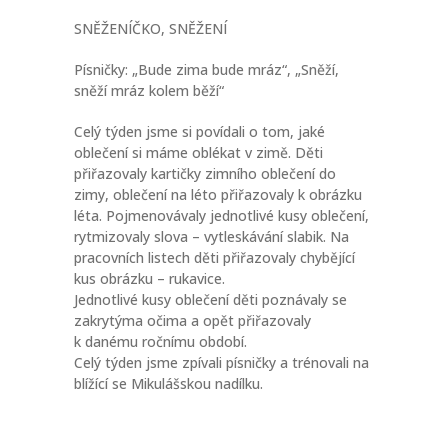
SNĚŽENÍČKO, SNĚŽENÍ
Písničky: „Bude zima bude mráz“, „Sněží,
sněží mráz kolem běží“
Celý týden jsme si povídali o tom, jaké
oblečení si máme oblékat v zimě. Děti
přiřazovaly kartičky zimního oblečení do
zimy, oblečení na léto přiřazovaly k obrázku
léta. Pojmenovávaly jednotlivé kusy oblečení,
rytmizovaly slova – vytleskávání slabik. Na
pracovních listech děti přiřazovaly chybějící
kus obrázku – rukavice.
Jednotlivé kusy oblečení děti poznávaly se
zakrytýma očima a opět přiřazovaly
k danému ročnímu období.
Celý týden jsme zpívali písničky a trénovali na
blížící se Mikulášskou nadílku.