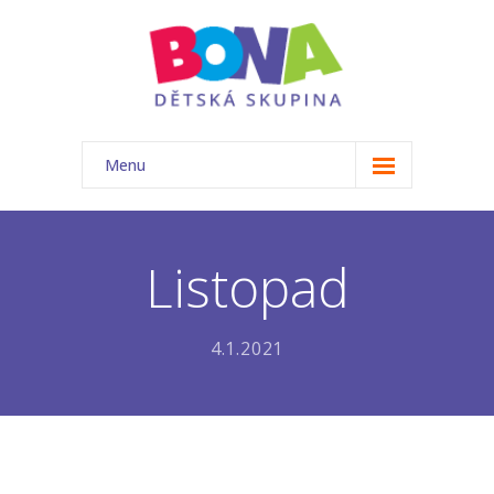
Menu
ÚVOD
NAŠE TŘÍDA
Listopad
-- Akce
4.1.2021
-- Náš tým
-- Základní informace
-- Rozvrh
-- Ceník