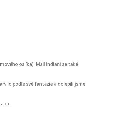
ového oslíka). Malí indiáni se také
rvilo podle své fantazie a dolepili jsme
tanu..