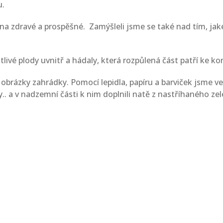
u.
nina zdravé a prospěšné. Zamýšleli jsme se také nad tím, j
otlivé plody uvnitř a hádaly, která rozpůlená část patří ke 
 obrázky zahrádky. Pomocí lepidla, papíru a barviček jsme ve 
y.. a v nadzemní části k nim doplnili natě z nastříhaného z