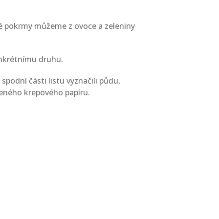
aké pokrmy můžeme z ovoce a zeleniny
konkrétnímu druhu.
spodní části listu vyznačili půdu,
eleného krepového papíru.