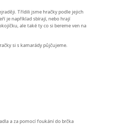
raději. Třídili jsme hračky podle jejich
ří je například sbírají, nebo hrají
kojíčku, ale také ty co si bereme ven na
račky si s kamarády půjčujeme.
tykadla a za pomocí foukání do brčka