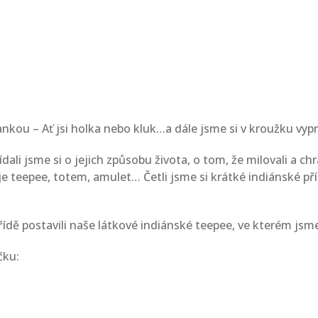
ankou – Ať jsi holka nebo kluk…a dále jsme si v kroužku vyp
li jsme si o jejich způsobu života, o tom, že milovali a chrá
je teepee, totem, amulet… Četli jsme si krátké indiánské pří
řídě postavili naše látkové indiánské teepee, ve kterém jsme 
čku: