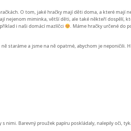
račkách. O tom, jaké hračky mají děti doma, a které mají nej
ají nejenom miminka, větší děti, ale také někteří dospělí, kte
říklad i naši domácí mazlíčci
. Máme hračky určené do po
 ně staráme a jsme na ně opatrné, abychom je neponičili. H
ily s nimi. Barevný proužek papíru poskládaly, nalepily oči, 