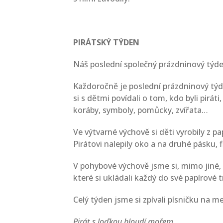
PIRÁTSKÝ TÝDEN
Náš poslední společný prázdninový týde
Každoročně je poslední prázdninový týde
si s dětmi povídali o tom, kdo byli piráti
koráby, symboly, pomůcky, zvířata…
Ve výtvarné výchově si děti vyrobily z pa
Pirátovi nalepily oko a na druhé pásku, 
V pohybové výchově jsme si, mimo jiné, h
které si ukládali každý do své papírové 
Celý týden jsme si zpívali písničku na m
Pirát s loďkou bloudí mořem,