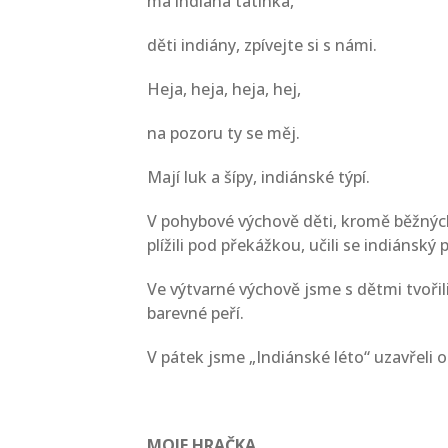
má indiána tatínka,
děti indiány, zpívejte si s námi.
Heja, heja, heja, hej,
na pozoru ty se měj.
Mají luk a šípy, indiánské týpí.
V pohybové výchově děti, kromě běžných 
plížili pod překážkou, učili se indiánský
Ve výtvarné výchově jsme s dětmi tvořili
barevné peří.
V pátek jsme „Indiánské léto“ uzavřeli
MOJE HRAČKA