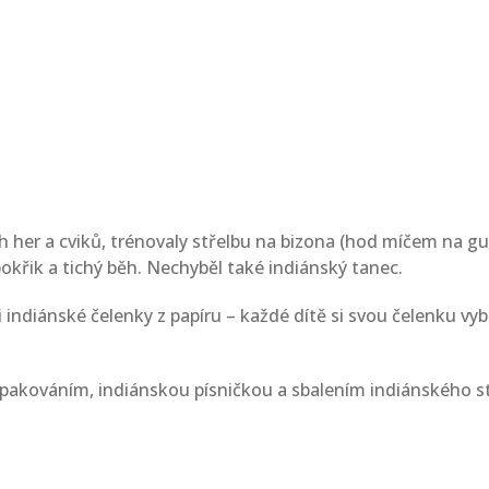
her a cviků, trénovaly střelbu na bizona (hod míčem na gum
 pokřik a tichý běh. Nechyběl také indiánský tanec.
 indiánské čelenky z papíru – každé dítě si svou čelenku vyba
 opakováním, indiánskou písničkou a sbalením indiánského s