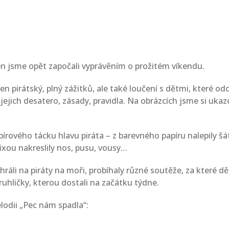
n jsme opět započali vyprávěním o prožitém víkendu.
n pirátský, plný zážitků, ale také loučení s dětmi, které o
, jejich desatero, zásady, pravidla. Na obrázcích jsme si ukazov
pírového tácku hlavu piráta – z barevného papíru nalepily šát
fixou nakreslily nos, pusu, vousy…
ráli na piráty na moři, probíhaly různé soutěže, za které dě
truhličky, kterou dostali na začátku týdne.
elodii „Pec nám spadla“: