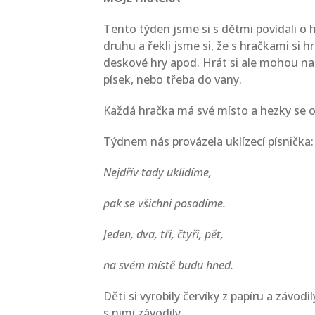
Tento týden jsme si s dětmi povídali o h
druhu a řekli jsme si, že s hračkami si hr
deskové hry apod. Hrát si ale mohou nap
písek, nebo třeba do vany.
Každá hračka má své místo a hezky se o
Týdnem nás provázela uklízecí písnička:
Nejdřív tady uklidíme,
pak se všichni posadíme.
Jeden, dva, tři, čtyři, pět,
na svém místě budu hned.
Děti si vyrobily červíky z papíru a závod
s nimi závodily.