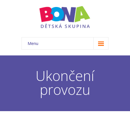
Menu
ÚVOD
NAŠE TŘÍDA
Ukončení
-- Akce
provozu
-- Náš tým
-- Základní informace
-- Rozvrh
-- Ceník