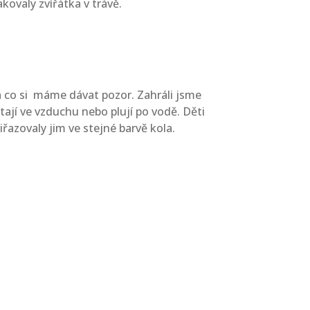
kovaly zvířátka v trávě.
na co si máme dávat pozor. Zahráli jsme
étají ve vzduchu nebo plují po vodě. Děti
řiřazovaly jim ve stejné barvě kola.