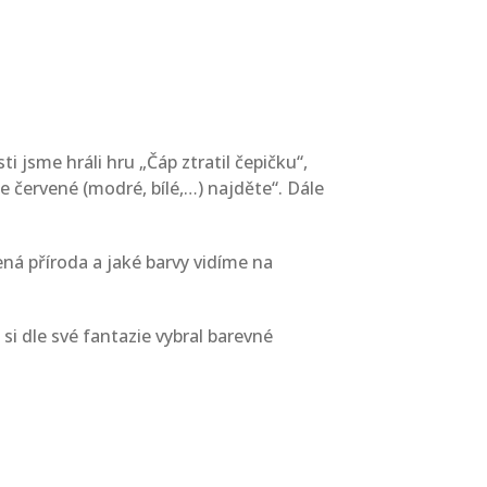
i jsme hráli hru „Čáp ztratil čepičku“,
 červené (modré, bílé,…) najděte“. Dále
ená příroda a jaké barvy vidíme na
 si dle své fantazie vybral barevné