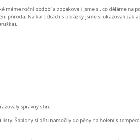
ké máme roční období a zopakovali jsme si, co děláme na po
ění příroda. Na kartičkách s obrázky jsme si ukazovali zákl
eruška).
řazovaly správný stín.
 listy. Šablony si děti namočily do pěny na holení s tempe