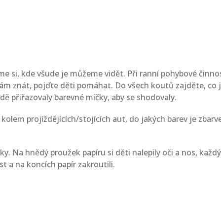
sme si, kde všude je můžeme vidět. Při ranní pohybové činnost
m znát, pojďte děti pomáhat. Do všech koutů zajděte, co je
ídě přiřazovaly barevné míčky, aby se shodovaly.
kolem projíždějících/stojících aut, do jakých barev je zbarv
ky. Na hnědý proužek papíru si děti nalepily oči a nos, každý
st a na koncích papír zakroutili.