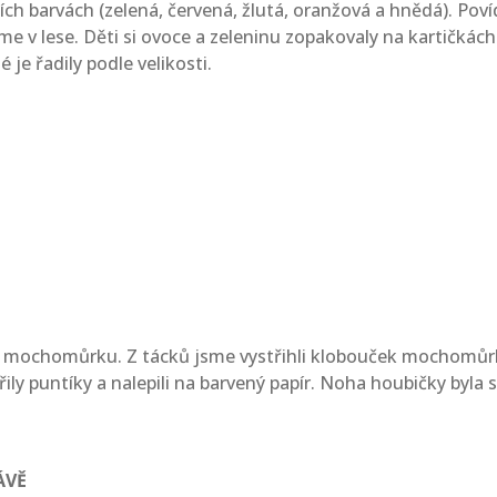
ch barvách (zelená, červená, žlutá, oranžová a hnědá). Povíd
me v lese. Děti si ovoce a zeleninu zopakovaly na kartičkách
 je řadily podle velikosti.
ily mochomůrku. Z tácků jsme vystřihli klobouček mochomůrk
ořily puntíky a nalepili na barvený papír. Noha houbičky byla
ÁVĚ