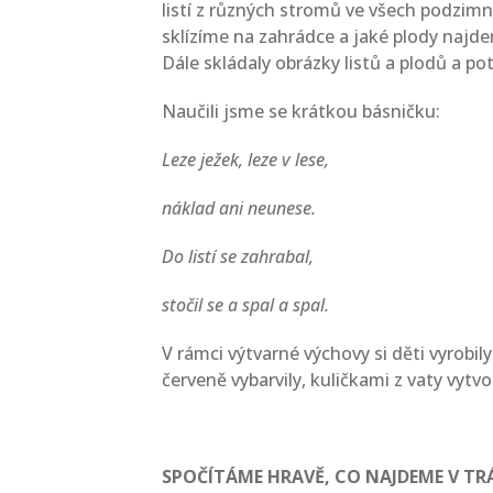
listí z různých stromů ve všech podzimní
sklízíme na zahrádce a jaké plody najde
Dále skládaly obrázky listů a plodů a poté
Naučili jsme se krátkou básničku:
Leze ježek, leze v lese,
náklad ani neunese.
Do listí se zahrabal,
stočil se a spal a spal.
V rámci výtvarné výchovy si děti vyrob
červeně vybarvily, kuličkami z vaty vytv
SPOČÍTÁME HRAVĚ, CO NAJDEME V TR