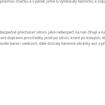
právnou značku a v pátek jsme si vytleskaly básničku a zopa
bezpečně přecházet silnici, jaká nebezpečí na nás číhají a 
eré dopravní prostředky jezdí po silnici, které po kolejích, l
 podle barev i velikostí, dále dostaly barevné obrázky aut a p