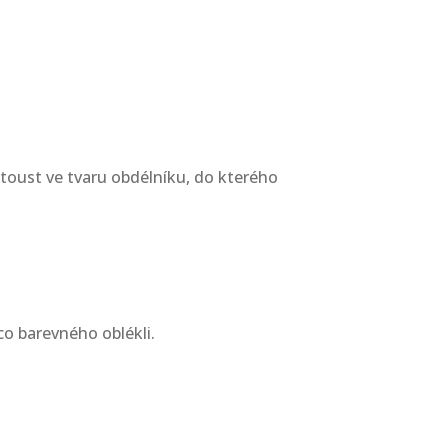
e toust ve tvaru obdélníku, do kterého
co barevného oblékli.