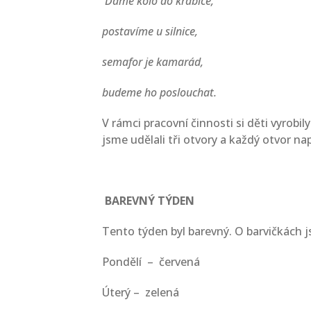
Dáme kolo do krabice,
postavíme u silnice,
semafor je kamarád,
budeme ho poslouchat.
V rámci pracovní činnosti si děti vyrobi
jsme udělali tři otvory a každý otvor nap
BAREVNÝ TÝDEN
Tento týden byl barevný. O barvičkách j
Pondělí – červená
Úterý – zelená