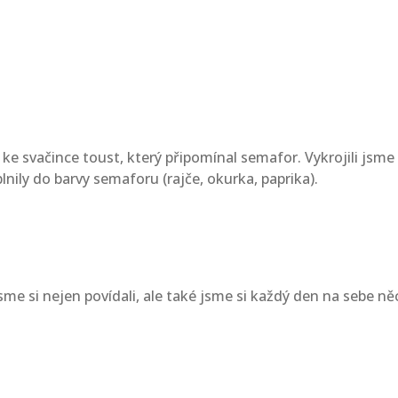
ly ke svačince toust, který připomínal semafor. Vykrojili jsm
lnily do barvy semaforu (rajče, okurka, paprika).
sme si nejen povídali, ale také jsme si každý den na sebe ně