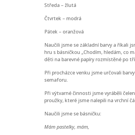
Středa – žlutá
Čtvrtek – modrá
Pátek – oranžová
Naučili jsme se základní barvy a říkali j
hru s básničkou „Chodím, hledám, co má
děti na barevné papíry rozmístěné po tř
Při procházce venku jsme určovali barvy 
semaforu.
Při výtvarné činnosti jsme vyráběli čelen
proužky, které jsme nalepili na vrchní čá
Naučili jsme se básničku:
Mám pastelky, mám,