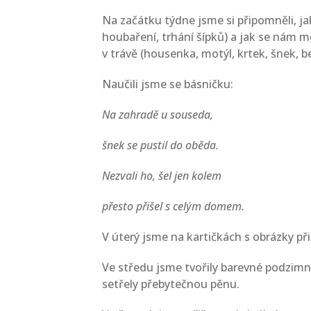
Na začátku týdne jsme si připomněli, ja
houbaření, trhání šípků) a jak se nám m
v trávě (housenka, motýl, krtek, šnek, b
Naučili jsme se básničku:
Na zahradě u souseda,
šnek se pustil do oběda.
Nezvali ho, šel jen kolem
přesto přišel s celým domem.
V úterý jsme na kartičkách s obrázky při
Ve středu jsme tvořily barevné podzimní
setřely přebytečnou pěnu.