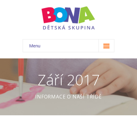
Menu
ÚVOD
NAŠE TŘÍDA
Září 2017
-- Akce
INFORMACE O NAŠÍ TŘÍDĚ
-- Náš tým
-- Základní informace
-- Rozvrh
-- Ceník