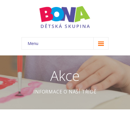
Menu
ÚVOD
NAŠE TŘÍDA
Akce
-- Akce
INFORMACE O NAŠÍ TŘÍDĚ
-- Náš tým
-- Základní informace
-- Rozvrh
-- Ceník