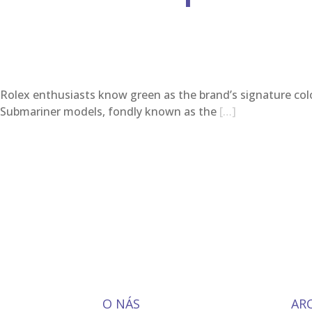
Rolex enthusiasts know green as the brand’s signature colo
Submariner models, fondly known as the
[…]
O NÁS
AR