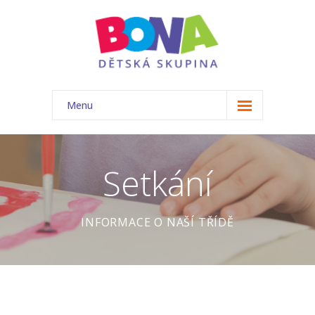
Menu
ÚVOD
NAŠE TŘÍDA
Setkání
-- Akce
INFORMACE O NAŠÍ TŘÍDĚ
-- Náš tým
-- Základní informace
-- Rozvrh
-- Ceník