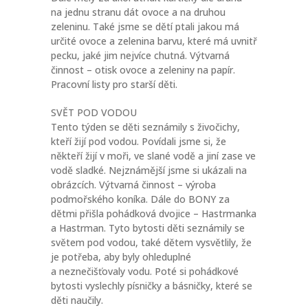
na jednu stranu dát ovoce a na druhou
zeleninu. Také jsme se dětí ptali jakou má
určité ovoce a zelenina barvu, které má uvnitř
pecku, jaké jim nejvíce chutná. Výtvarná
činnost – otisk ovoce a zeleniny na papír.
Pracovní listy pro starší děti.
SVĚT POD VODOU
Tento týden se děti seznámily s živočichy,
kteří žijí pod vodou. Povídali jsme si, že
někteří žijí v moři, ve slané vodě a jiní zase ve
vodě sladké. Nejznámější jsme si ukázali na
obrázcích. Výtvarná činnost – výroba
podmořského koníka. Dále do BONY za
dětmi přišla pohádková dvojice – Hastrmanka
a Hastrman. Tyto bytosti děti seznámily se
světem pod vodou, také dětem vysvětlily, že
je potřeba, aby byly ohleduplné
a neznečišťovaly vodu. Poté si pohádkové
bytosti vyslechly písničky a básničky, které se
děti naučily.