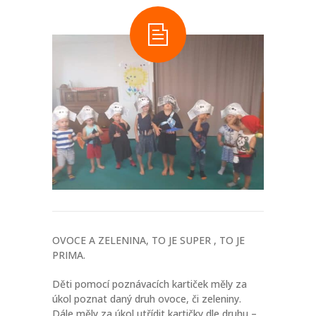
-- Informace a tipy pro rodiče
-- Dokumenty ke stažení
-- Přihláška - formulář
-- FAQ – otázky a odpovědi
NOVINKY
O PROJEKTU
KONTAKT
FACEBOOK
OVOCE A ZELENINA, TO JE SUPER , TO JE
PRIMA.
INSTAGRAM
Děti pomocí poznávacích kartiček měly za
úkol poznat daný druh ovoce, či zeleniny.
Dále měly za úkol utřídit kartičky dle druhu –