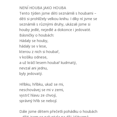
NENÍ HOUBA JAKO HOUBA
Tento týden jsme děti seznámili s houbami –
děti si prohlížely velkou knihu. I díky ní jsme se
seznámili s různými druhy, ukázali jsme si
houby jedlé, nejedlé a dokonce i jedovaté.
Básničky o houbách:
Hádaly se houby,
hádaly se v lese,
kterou z nich si houbař,
v košíku odnese,
a už kráčí lesem houbař kudrnatý,
nevzal ani jednu,
byly jedovatý.
Hříbku, hříbku, ukaž se mi,
neschovávej se mi v zemi,
vystrč hlavu ze chvojí,
správný hřib se nebojí.
Dále jsme dětem přečetli pohádku o houbách
– děti jsem se pak ptala na děj. Výtvarná