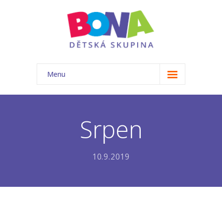
Menu
ÚVOD
NAŠE TŘÍDA
Srpen
-- Akce
10.9.2019
-- Náš tým
-- Základní informace
-- Rozvrh
-- Ceník