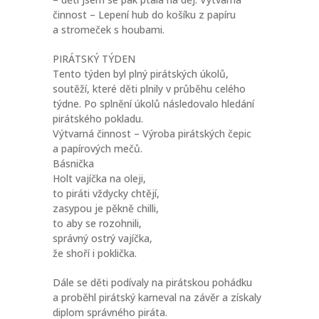
činnost – Lepení hub do košíku z papíru
a stromeček s houbami.
PIRÁTSKÝ TÝDEN
Tento týden byl plný pirátských úkolů,
soutěží, které děti plnily v průběhu celého
týdne. Po splnění úkolů následovalo hledání
pirátského pokladu.
Výtvarná činnost – Výroba pirátských čepic
a papírových mečů.
Básnička
Holt vajíčka na oleji,
to piráti vždycky chtějí,
zasypou je pěkně chilli,
to aby se rozohnili,
správný ostrý vajíčka,
že shoří i poklička.
Dále se děti podívaly na pirátskou pohádku
a proběhl pirátský karneval na závěr a získaly
diplom správného piráta.