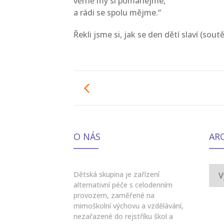
věrně my si pomáhejme,
a rádi se spolu mějme.“
Řekli jsme si, jak se den dětí slaví (soutě
O NÁS
AR
Arch
Dětská skupina je zařízení
alternativní péče s celodenním
provozem, zaměřené na
mimoškolní výchovu a vzdělávání,
nezařazené do rejstříku škol a