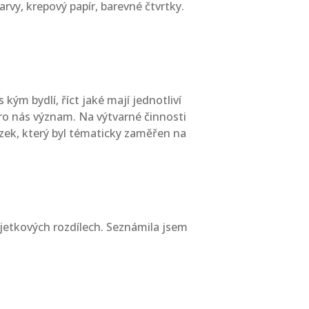
barvy, krepový papír, barevné čtvrtky.
kým bydlí, říct jaké mají jednotliví
 pro nás význam. Na výtvarné činnosti
rázek, který byl tématicky zaměřen na
majetkových rozdílech. Seznámila jsem