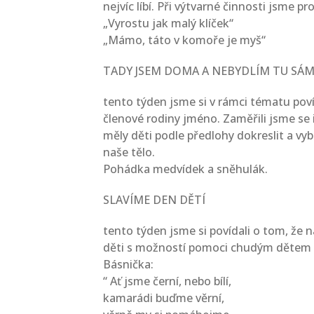
nejvíc líbí. Při výtvarné činnosti jsme p
„Vyrostu jak malý klíček“
„Mámo, táto v komoře je myš“
TADY JSEM DOMA A NEBYDLÍM TU SÁ
tento týden jsme si v rámci tématu povíd
členové rodiny jméno. Zaměřili jsme se i
měly děti podle předlohy dokreslit a vyb
naše tělo.
Pohádka medvídek a sněhulák.
SLAVÍME DEN DĚTÍ
tento týden jsme si povídali o tom, že n
děti s možností pomoci chudým dětem v
Básnička:
“ Ať jsme černí, nebo bílí,
kamarádi buďme věrní,