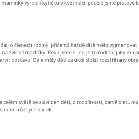
ro maminky vyrobili kytičku v květináči, použili jsme prstové 
M
ali o členech rodiny, přičemž každé dítě mělo vyjmenovat s 
 na zvířecí mazlíčky. Řekli jsme si, co je to rodina, jaký má
arvit postavu. Dále měly děti za úkol složit rozstříhaný ob
a celém světě se slaví den dětí, o rozdílnosti, barvě pleti, 
 rámci různých sbírek.