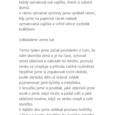
každý vymaloval své vajíčko, které si odnesl
domů.
V rámci výtvarné výchovy jsme vyráběli věnec,
kdy jsme na papírový tácek nalepili
vymalovaná vajíčka a střed věnce ozdobili
králíčkem.
Odkládáme zimní šat
Tento týden jsme začali povídáním o tom, že
nám skončila zima a je na čase, schovat
zimní oblečení a nahradit ho lehčím, protože
venku se otepluje a příroda začíná rozkvétat.
Nejdříve jsme si zopakovali roční období,
podle obrázků děti už krásně zvládli
pojmenovat jarní kytičky a mláďátka.
V kroužku jsme si povídali, jaké oblečení jsme
nosili v zimě, když mrzlo a padal sníh a jaké
oblečení nosíme, když se venku oteplí a svítí
sluníčko.
V dalším dnu jsme oblékali postavu holčičky
a kluka z papíru. Nejdříve do teplého zimního