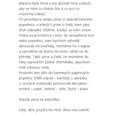
planeta byla čistá a my dýchali čistý vzduch,
aby se nám tu dobře žilo a co pro to
můžeme udělat.
Při procházce venku jsme si ukázali barevné
popelnice, u kterých jsme si řekli, kam jaký
druh odpadků třídíme. A když se nám stane
třeba na procházce v lese, že nenajdeme koš
nebo popelnici, kam bychom vyhodili
ubrousek od svačinky, necháme ho v kapse
a vyhodíme až doma do koše, nikdy ne do
přírody. Také jsme si řekli, že nesmíme do
řeky vypouštět žádné chemikálie, abychom
měli zdravou vodu.
Poslední den děti do barevných papírových
popelnic třídili odpad – kartičky s obrázky
z různých materiálů přiřazovali dle barev …
modrá – papír, zelená – sklo, žlutá – plast.
Naučili jsme se básničku:
Děti, děti, pojďte ke mně, dnes má svátek