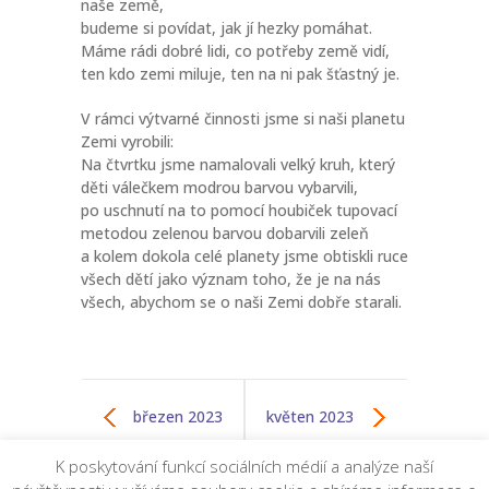
naše země,
budeme si povídat, jak jí hezky pomáhat.
Máme rádi dobré lidi, co potřeby země vidí,
ten kdo zemi miluje, ten na ni pak šťastný je.
V rámci výtvarné činnosti jsme si naši planetu
Zemi vyrobili:
Na čtvrtku jsme namalovali velký kruh, který
děti válečkem modrou barvou vybarvili,
po uschnutí na to pomocí houbiček tupovací
metodou zelenou barvou dobarvili zeleň
a kolem dokola celé planety jsme obtiskli ruce
všech dětí jako význam toho, že je na nás
všech, abychom se o naši Zemi dobře starali.
březen 2023
květen 2023
K poskytování funkcí sociálních médií a analýze naší