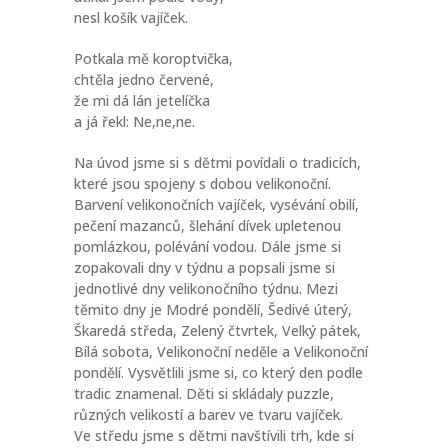
nesl košík vajíček.
Potkala mě koroptvička,
chtěla jedno červené,
že mi dá lán jetelíčka
a já řekl: Ne,ne,ne.
Na úvod jsme si s dětmi povídali o tradicích,
které jsou spojeny s dobou velikonoční.
Barvení velikonočních vajíček, vysévání obilí,
pečení mazanců, šlehání dívek upletenou
pomlázkou, polévání vodou. Dále jsme si
zopakovali dny v týdnu a popsali jsme si
jednotlivé dny velikonočního týdnu. Mezi
těmito dny je Modré pondělí, Šedivé úterý,
Škaredá středa, Zelený čtvrtek, Velký pátek,
Bílá sobota, Velikonoční neděle a Velikonoční
pondělí. Vysvětlili jsme si, co který den podle
tradic znamenal. Děti si skládaly puzzle,
různých velikostí a barev ve tvaru vajíček.
Ve středu jsme s dětmi navštívili trh, kde si