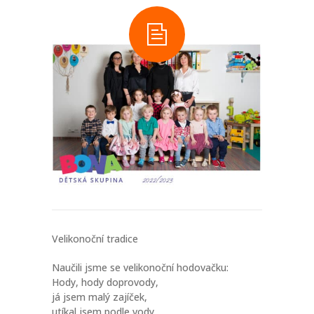
-- Informace a tipy pro rodiče
-- Dokumenty ke stažení
-- Přihláška - formulář
-- FAQ – otázky a odpovědi
NOVINKY
O PROJEKTU
KONTAKT
FACEBOOK
Velikonoční tradice
INSTAGRAM
Naučili jsme se velikonoční hodovačku:
Hody, hody doprovody,
já jsem malý zajíček,
utíkal jsem podle vody,