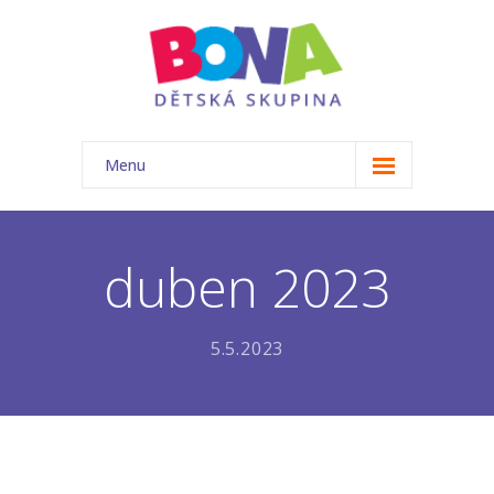
Menu
ÚVOD
NAŠE TŘÍDA
duben 2023
-- Akce
5.5.2023
-- Náš tým
-- Základní informace
-- Rozvrh
-- Ceník