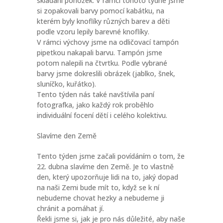
skládání ponožek. V rámci tohoto týdne jsme
si zopakovali barvy pomocí kabátku, na
kterém byly knoflíky různých barev a děti
podle vzoru lepily barevné knoflíky.
V rámci výchovy jsme na odličovací tampón
pipetkou nakapali barvu. Tampón jsme
potom nalepili na čtvrtku. Podle vybrané
barvy jsme dokreslili obrázek (jablko, šnek,
sluníčko, kuřátko).
Tento týden nás také navštívila paní
fotografka, jako každý rok proběhlo
individuální focení dětí i celého kolektivu.
Slavíme den Země
Tento týden jsme začali povídáním o tom, že
22. dubna slavíme den Země. Je to vlastně
den, který upozorňuje lidi na to, jaký dopad
na naši Zemi bude mít to, když se k ní
nebudeme chovat hezky a nebudeme ji
chránit a pomáhat jí.
Řekli jsme si, jak je pro nás důležité, aby naše