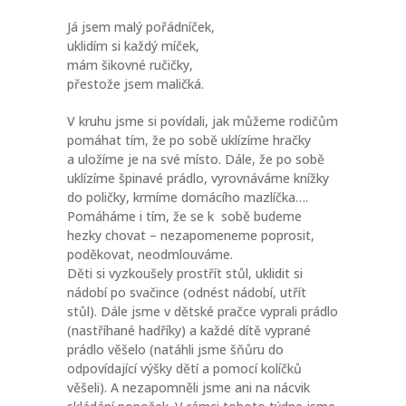
Já jsem malý pořádníček,
uklidím si každý míček,
mám šikovné ručičky,
přestože jsem maličká.
V kruhu jsme si povídali, jak můžeme rodičům
pomáhat tím, že po sobě uklízíme hračky
a uložíme je na své místo. Dále, že po sobě
uklízíme špinavé prádlo, vyrovnáváme knížky
do poličky, krmíme domácího mazlíčka….
Pomáháme i tím, že se k sobě budeme
hezky chovat – nezapomeneme poprosit,
poděkovat, neodmlouváme.
Děti si vyzkoušely prostřít stůl, uklidit si
nádobí po svačince (odnést nádobí, utřít
stůl). Dále jsme v dětské pračce vyprali prádlo
(nastříhané hadříky) a každé dítě vyprané
prádlo věšelo (natáhli jsme šňůru do
odpovídající výšky dětí a pomocí kolíčků
věšeli). A nezapomněli jsme ani na nácvik