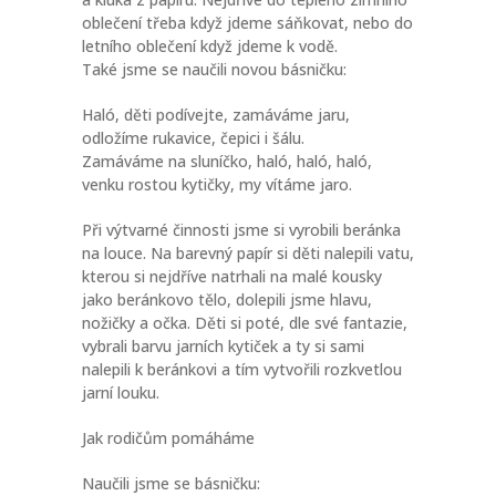
oblečení třeba když jdeme sáňkovat, nebo do
letního oblečení když jdeme k vodě.
Také jsme se naučili novou básničku:
Haló, děti podívejte, zamáváme jaru,
odložíme rukavice, čepici i šálu.
Zamáváme na sluníčko, haló, haló, haló,
venku rostou kytičky, my vítáme jaro.
Při výtvarné činnosti jsme si vyrobili beránka
na louce. Na barevný papír si děti nalepili vatu,
kterou si nejdříve natrhali na malé kousky
jako beránkovo tělo, dolepili jsme hlavu,
nožičky a očka. Děti si poté, dle své fantazie,
vybrali barvu jarních kytiček a ty si sami
nalepili k beránkovi a tím vytvořili rozkvetlou
jarní louku.
Jak rodičům pomáháme
Naučili jsme se básničku: