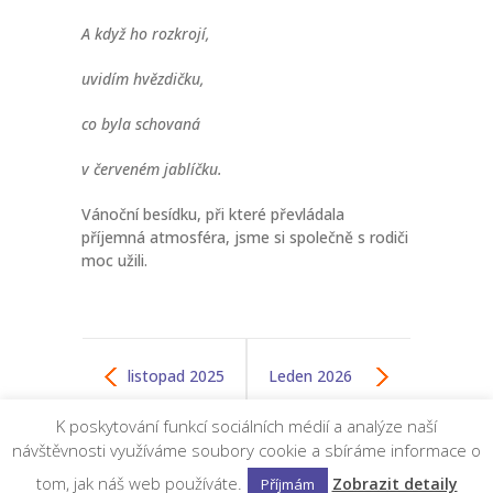
A když ho rozkrojí,
uvidím hvězdičku,
co byla schovaná
v červeném jablíčku.
Vánoční besídku, při které převládala
příjemná atmosféra, jsme si společně s rodiči
moc užili.
listopad 2025
Leden 2026
K poskytování funkcí sociálních médií a analýze naší
návštěvnosti využíváme soubory cookie a sbíráme informace o
©
Dětská skupina BONA
by
FF Design
tom, jak náš web používáte.
Zobrazit detaily
Příjmám