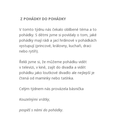
Z POHÁDKY DO POHÁDKY
V tomto týdnu nás čekalo oblíbené téma a to
pohádky. S dětmi jsme si povídaly o tom, jaké
pohádky mají rádi a jací hrdinové v pohádkách
vystupují (princové, královny, kuchaři, draci
nebo rytíři).
Řekli jsme si, že můžeme pohádku vidět
v televizi, v kině, zajít do divadla a vidět
pohádku jako loutkové divadlo ale nejlepší je
čtená od maminky nebo tatínka.
Celým týdnem nás provázela básnička
Kouzelnými vrátky,
pospěš s námi do pohádky.