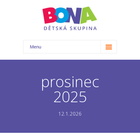
Menu
ÚVOD
NAŠE TŘÍDA
prosinec
-- Akce
2025
-- Náš tým
-- Základní informace
12.1.2026
-- Rozvrh
-- Ceník