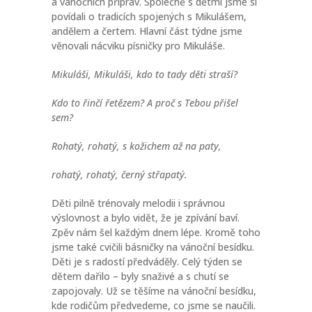
a vánočních příprav. Společně s dětmi jsme si
povídali o tradicích spojených s Mikulášem,
andělem a čertem. Hlavní část týdne jsme
věnovali nácviku písničky pro Mikuláše.
Mikuláši, Mikuláši, kdo to tady děti straší?
Kdo to řinčí řetězem? A proč s Tebou přišel
sem?
Rohatý, rohatý, s kožichem až na paty,
rohatý, rohatý, černý střapatý.
Děti pilně trénovaly melodii i správnou
výslovnost a bylo vidět, že je zpívání baví.
Zpěv nám šel každým dnem lépe. Kromě toho
jsme také cvičili básničky na vánoční besídku.
Děti je s radostí předváděly. Celý týden se
dětem dařilo – byly snaživé a s chutí se
zapojovaly. Už se těšíme na vánoční besídku,
kde rodičům předvedeme, co jsme se naučili.