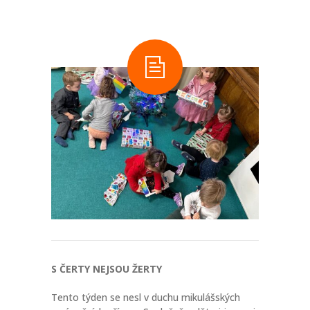
-- Informace a tipy pro rodiče
-- Dokumenty ke stažení
-- Přihláška - formulář
-- FAQ – otázky a odpovědi
NOVINKY
O PROJEKTU
KONTAKT
FACEBOOK
INSTAGRAM
S ČERTY NEJSOU ŽERTY
Tento týden se nesl v duchu mikulášských