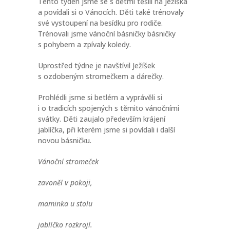
Tento týden jsme se s dětmi těšili na Ježíška
a povídali si o Vánocích. Děti také trénovaly
své vystoupení na besídku pro rodiče.
Trénovali jsme vánoční básničky básničky
s pohybem a zpívaly koledy.
Uprostřed týdne je navštívil Ježíšek
s ozdobeným stromečkem a dárečky.
Prohlédli jsme si betlém a vyprávěli si
i o tradicích spojených s těmito vánočními
svátky. Děti zaujalo především krájení
jablíčka, při kterém jsme si povídali i další
novou básničku.
Vánoční stromeček
zavoněl v pokoji,
maminka u stolu
jablíčko rozkrojí.