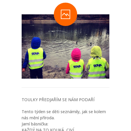
-- Informace a tipy pro rodiče
-- Dokumenty ke stažení
-- Přihláška - formulář
-- FAQ – otázky a odpovědi
NOVINKY
O PROJEKTU
KONTAKT
FACEBOOK
TOULKY PŘEDJAŘÍM SE NÁM PODAŘÍ
INSTAGRAM
Tento týden se děti seznámily, jak se kolem
nás mění příroda.
Jarní básnička:
KAŽDÝ NA TO KOUKÁ, CIVÍ,