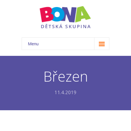
Menu
ÚVOD
NAŠE TŘÍDA
Březen
-- Akce
11.4.2019
-- Náš tým
-- Základní informace
-- Rozvrh
-- Ceník