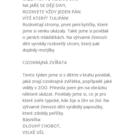
NA JAŘE SE DĚJÍ DIVY,
ROZKVETE VŽDY JEDEN PÁN.
VÍTĚ KTERÝ? TULIPÁN!
Rozkvétají stromy, první jarní kytičky, které
jsme si venku ukázaly. Také jsme si povídali
o jarních mláďátkách. Na výtvarné činnosti
děti vyrobily rozkvetlý strom, který pak
doplnily motýlky.
CIZOKRAJNÁ ZVÍŘATA
Tento týden jsme si s dětmi v kruhu povídali,
jaká znají cizokrajná zvířátka, popřípadě jaké
viděly v ZOO. Přinesla jsem jim na obrázku
některé ukázat. Povídaly jsme si, co je pro
které zvíře typické, kde žije a čím se živí. Na
výtvarné činnosti děti vyráběly papoušky,
které zdobily peříčky.
Básnička:
DLOUHÝ CHOBOT,
VELKÉ UŠI,