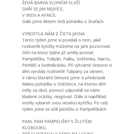
ŠEDÁ BARVA SLONŮM SLUŠÍ.
DAŘÍ SE JIM NEJVÍCE,
V INDII A AFRICE.
Dále jsme dětem četli pohádku o žirafách.
VYROSTLA NÁM Z ČISTA JASNA
Tento týden jsme si povídali o tom, jaké
rozkvetlé kytičky můžeme na jaře pozorovat.
Děti na konci týdne již uměly poznat
Pampelišku, Tulipán, Fialku, Sněženku, Narcis,
Petrklíč a Sedmikrásku. Při výtvarné činnosti si
děti vyrobily rozkvetlé Tulipány za oknem.
V rámci literární činnosti jsme si představili
Malou pohádku o Sněžence, na kterou děti
měly za úkol, pomocí odpovědí na námi
kladené otázky, reagovat. Dále si například
mohly vybarvit svou veselou kytičku. Po celý
týden jsme se učili písničku o Pampeliškách:
PAM, PAM PAMPELIŠKY V ŽLUTÉM
KLOBOUKU,
PRÝ SI POSEDALY RÁNO NA LOUKU,