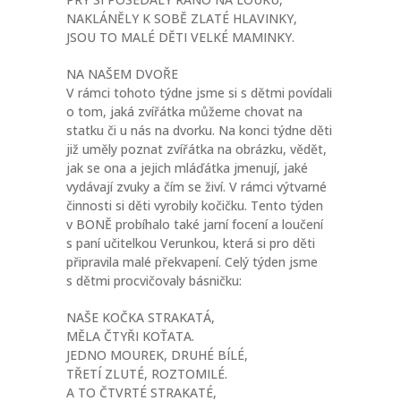
NAKLÁNĚLY K SOBĚ ZLATÉ HLAVINKY,
JSOU TO MALÉ DĚTI VELKÉ MAMINKY.
NA NAŠEM DVOŘE
V rámci tohoto týdne jsme si s dětmi povídali
o tom, jaká zvířátka můžeme chovat na
statku či u nás na dvorku. Na konci týdne děti
již uměly poznat zvířátka na obrázku, vědět,
jak se ona a jejich mláďátka jmenují, jaké
vydávají zvuky a čím se živí. V rámci výtvarné
činnosti si děti vyrobily kočičku. Tento týden
v BONĚ probíhalo také jarní focení a loučení
s paní učitelkou Verunkou, která si pro děti
připravila malé překvapení. Celý týden jsme
s dětmi procvičovaly básničku:
NAŠE KOČKA STRAKATÁ,
MĚLA ČTYŘI KOŤATA.
JEDNO MOUREK, DRUHÉ BÍLÉ,
TŘETÍ ZLUTÉ, ROZTOMILÉ.
A TO ČTVRTÉ STRAKATÉ,